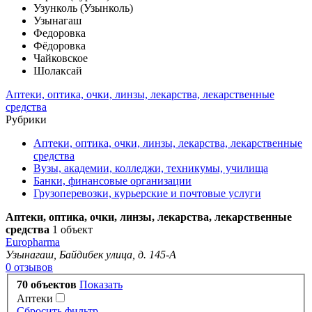
Узунколь (Узынколь)
Узынагаш
Федоровка
Фёдоровка
Чайковское
Шолаксай
Аптеки, оптика, очки, линзы, лекарства, лекарственные
средства
Рубрики
Аптеки, оптика, очки, линзы, лекарства, лекарственные
средства
Вузы, академии, колледжи, техникумы, училища
Банки, финансовые организации
Грузоперевозки, курьерские и почтовые услуги
Аптеки, оптика, очки, линзы, лекарства, лекарственные
средства
1 объект
Europharma
Узынагаш, Байдибек улица, д. 145-А
0 отзывов
70 объектов
Показать
Аптеки
Сбросить фильтр