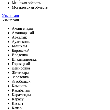
Минская область
Могилёвская область
Узынагаш
Узынагаш
Амангельды
Аманкарагай
Аркалык
Аулиеколь
Балыклы
Боровской
Введенка
Владимировка
Горняцкий
Денисовка
Житикара
Забеловка
Затобольск
Камысты
Карабалык
Караменды
Карасу
Каскат
Качар