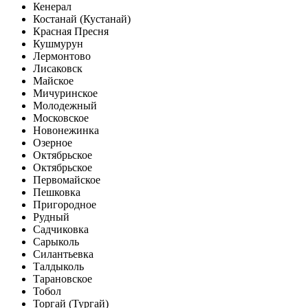
Кенерал
Костанай (Кустанай)
Красная Пресня
Кушмурун
Лермонтово
Лисаковск
Майское
Мичуринское
Молодежный
Московское
Новонежинка
Озерное
Октябрьское
Октябрьское
Первомайское
Пешковка
Пригородное
Рудный
Садчиковка
Сарыколь
Силантьевка
Талдыколь
Тарановское
Тобол
Торгай (Тургай)